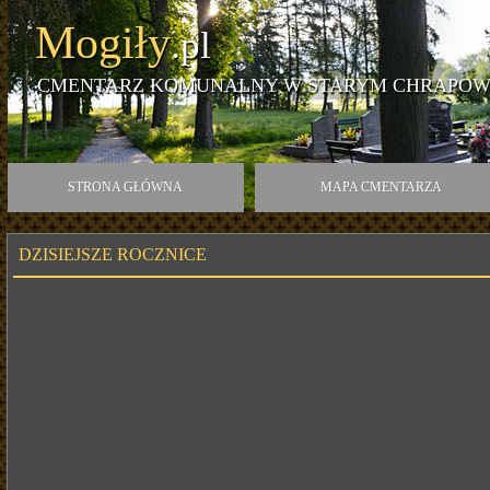
Mogiły
.pl
CMENTARZ KOMUNALNY W STARYM CHRAPOW
STRONA GŁÓWNA
MAPA CMENTARZA
DZISIEJSZE ROCZNICE