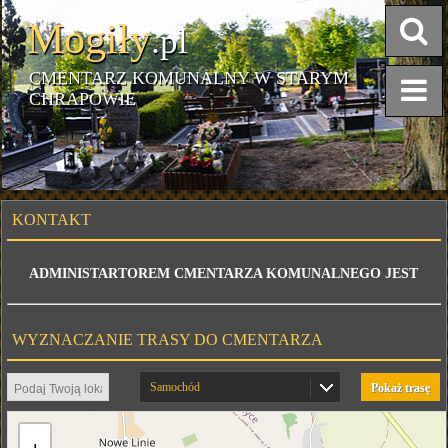
Mogiły
.pl
CMENTARZ KOMUNALNY W STARYM
CHRAPOWIE
KONTAKT
ADMINISTARTOREM CMENTARZA KOMUNALNEGO JEST
WYZNACZANIE TRASY DO CMENTARZA
Samochód
Pokaż trasę