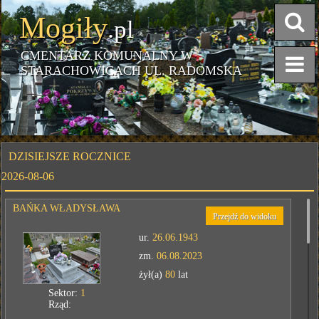
Mogiły
.pl
CMENTARZ KOMUNALNY W
STARACHOWICACH UL. RADOMSKA
DZISIEJSZE ROCZNICE
2026-08-06
BAŃKA WŁADYSŁAWA
Przejdź do widoku
ur.
26.06.1943
zm.
06.08.2023
żył(a)
80
lat
Sektor:
1
Rząd: