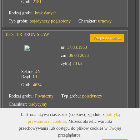
Grób:
2181
Rodzaj grobu:
brak danych
Typ grobu:
pojedynczy pogłębiony
Charakter:
urnowy
BESTER BRONISŁAW
Przejdź do widoku
ur.
17.03.1953
zm.
06.08.2023
żył(a)
70
lat
Sektor:
4N
Rząd:
10
Grób:
4634
Rodzaj grobu:
Piwniczny
Typ grobu:
pojedynczy
Charakter:
tradycyjny
Ta strona używa ciasteczek (cookies), zgodnie z
polityką
DOMAGAŁA GUSTAWA
prywatności i cookies
. Możesz określić warunki
Przejdź do widoku
przechowywania lub dostępu do plików cookies w Twojej
ur.
15.03.1952
przeglądarce.
zm.
06.08.2020