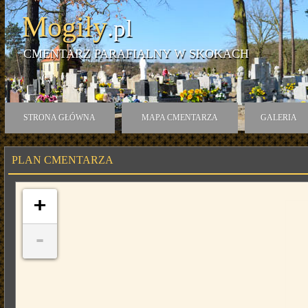
Mogiły
.pl
CMENTARZ PARAFIALNY W SKOKACH
STRONA GŁÓWNA
MAPA CMENTARZA
GALERIA
PLAN CMENTARZA
+
-