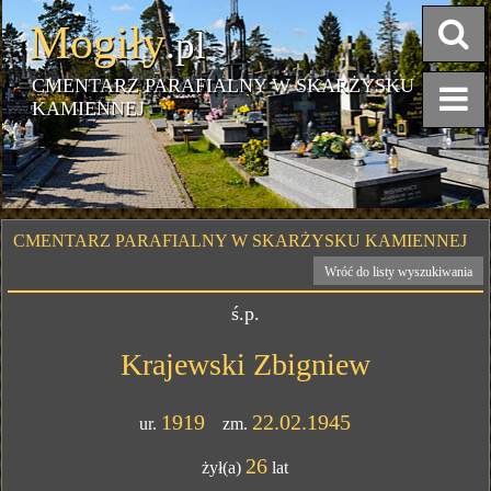
Mogiły
.pl
CMENTARZ PARAFIALNY W SKARŻYSKU
KAMIENNEJ
CMENTARZ PARAFIALNY W SKARŻYSKU KAMIENNEJ
Wróć do listy wyszukiwania
ś.p.
Krajewski Zbigniew
1919
22.02.1945
ur.
zm.
26
żył(a)
lat