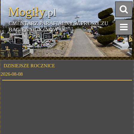
Mogiły
.pl
CMENTARZ PARAFIALNY W PRUSZCZU
BAGIENNICY (NOWY)
DZISIEJSZE ROCZNICE
2026-08-08