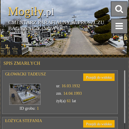
Mogiły
.pl
CMENTARZ PARAFIALNY W PRUSZCZU
BAGIENNICY (NOWY)
SPIS ZMARŁYCH
GŁOWACKI TADEUSZ
Przejdź do widoku
ur.
16.03.1932
zm.
14.04.1993
żył(a)
61
lat
ID grobu:
1
ŁOŻYCA STEFANIA
Przejdź do widoku