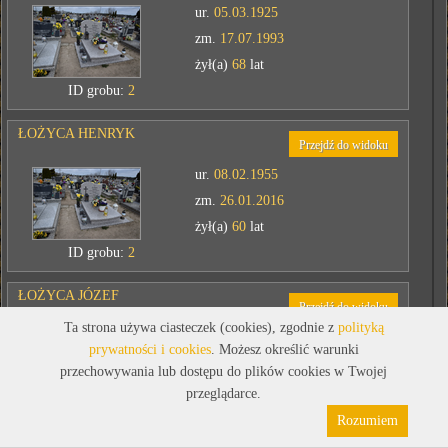
ur.
05.03.1925
zm.
17.07.1993
żył(a)
68
lat
ID grobu:
2
ŁOŻYCA HENRYK
Przejdź do widoku
ur.
08.02.1955
zm.
26.01.2016
żył(a)
60
lat
ID grobu:
2
ŁOŻYCA JÓZEF
Przejdź do widoku
Ta strona używa ciasteczek (cookies), zgodnie z
polityką
ur.
06.09.1917
prywatności i cookies
. Możesz określić warunki
zm.
16.08.2008
przechowywania lub dostępu do plików cookies w Twojej
żył(a)
90
lat
przeglądarce.
Polityka prywatności
Pliki cookies
ID grobu:
2
Rozumiem