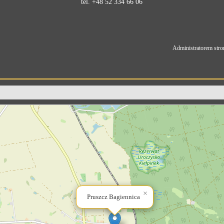
tel. +48 52 334 66 06
Administratorem stro
×
Pruszcz Bagiennica