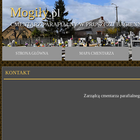
Mogiły
.pl
CMENTARZ PARAFIALNY W PRUSZCZU BAGIENN
STRONA GŁÓWNA
MAPA CMENTARZA
KONTAKT
Zarządcą cmentarza parafialne