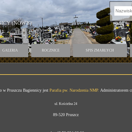
ICY (NOWY)
GALERIA
ROCZNICE
SPIS ZMARŁYCH
go w Pruszczu Bagiennicy jest
Parafia pw. Narodzenia NMP.
Administratorem c
ul. Kościelna 24
89-520 Pruszcz