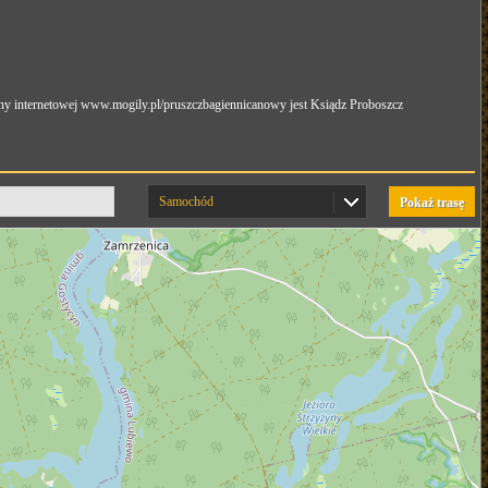
ny internetowej www.mogily.pl/pruszczbagiennicanowy jest Ksiądz Proboszcz
Samochód
Pokaż trasę