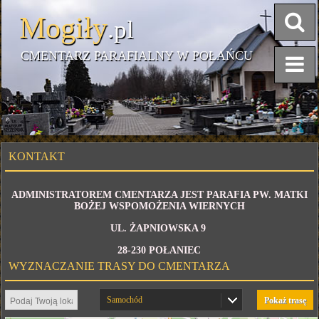
Mogiły
.pl
CMENTARZ PARAFIALNY W POŁAŃCU
KONTAKT
ADMINISTRATOREM CMENTARZA JEST PARAFIA PW. MATKI
BOŻEJ WSPOMOŻENIA WIERNYCH
UL. ŻAPNIOWSKA 9
28-230 POŁANIEC
WYZNACZANIE TRASY DO CMENTARZA
Samochód
Pokaż trasę