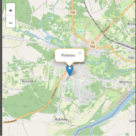
+
−
×
Połaniec