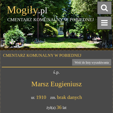
Mogiły
.pl
CMENTARZ KOMUNALNY W POBIEDNEJ
CMENTARZ KOMUNALNY W POBIEDNEJ
Wróć do listy wyszukiwania
ś.p.
Marsz Eugieniusz
1910
brak danych
ur.
zm.
36
żył(a)
lat