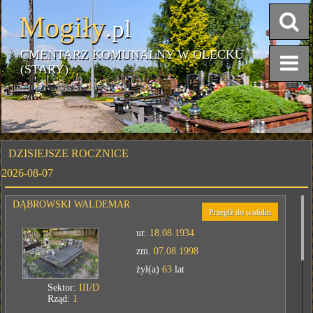
Mogiły
.pl
CMENTARZ KOMUNALNY W OLECKU
(STARY)
DZISIEJSZE ROCZNICE
2026-08-07
DĄBROWSKI WALDEMAR
Przejdź do widoku
ur.
18.08.1934
zm.
07.08.1998
żył(a)
63
lat
Sektor:
III/D
Rząd:
1