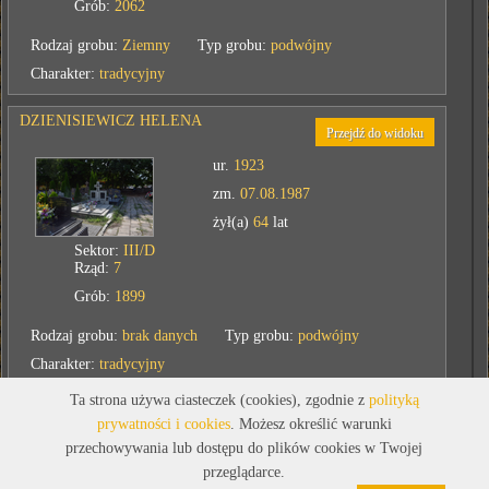
Grób:
2062
Rodzaj grobu:
Ziemny
Typ grobu:
podwójny
Charakter:
tradycyjny
DZIENISIEWICZ HELENA
Przejdź do widoku
ur.
1923
zm.
07.08.1987
żył(a)
64
lat
Sektor:
III/D
Rząd:
7
Grób:
1899
Rodzaj grobu:
brak danych
Typ grobu:
podwójny
Charakter:
tradycyjny
Ta strona używa ciasteczek (cookies), zgodnie z
polityką
GIERAK MARIAN
prywatności i cookies
. Możesz określić warunki
Przejdź do widoku
przechowywania lub dostępu do plików cookies w Twojej
ur.
1925
przeglądarce.
zm.
07.08.1983