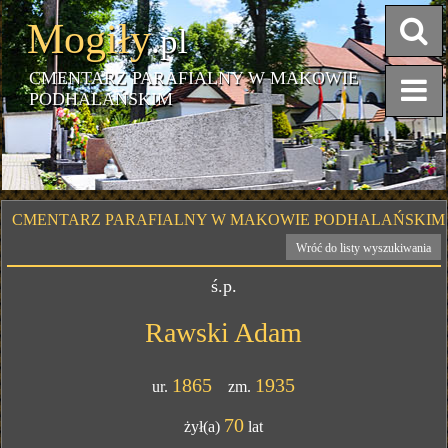
Mogiły
.pl
CMENTARZ PARAFIALNY W MAKOWIE
PODHALAŃSKIM
CMENTARZ PARAFIALNY W MAKOWIE PODHALAŃSKIM
Wróć do listy wyszukiwania
ś.p.
Rawski Adam
1865
1935
ur.
zm.
70
żył(a)
lat