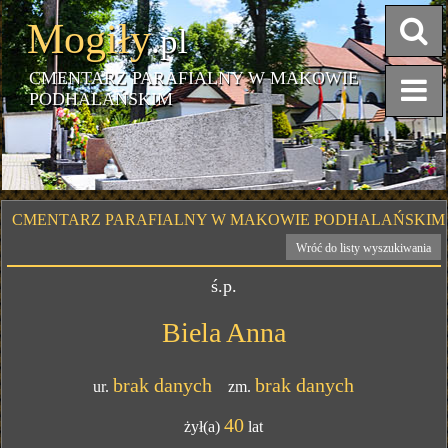
Mogiły
.pl
CMENTARZ PARAFIALNY W MAKOWIE
PODHALAŃSKIM
CMENTARZ PARAFIALNY W MAKOWIE PODHALAŃSKIM
Wróć do listy wyszukiwania
ś.p.
Biela Anna
brak danych
brak danych
ur.
zm.
40
żył(a)
lat