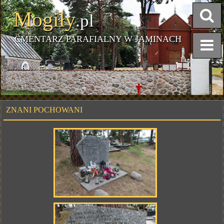
Mogiły
.pl
CMENTARZ PARAFIALNY W JAMINACH
ZNANI POCHOWANI