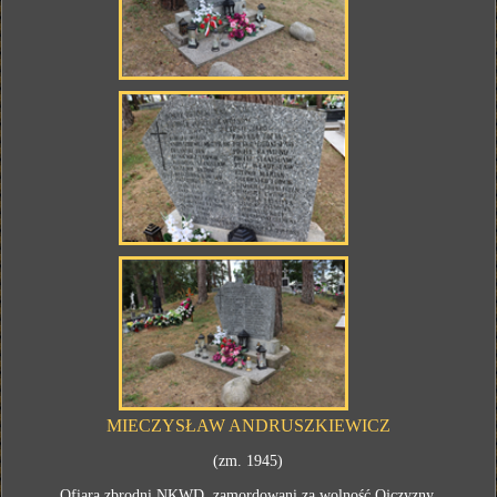
MIECZYSŁAW ANDRUSZKIEWICZ
(zm. 1945)
Ofiara zbrodni NKWD, zamordowani za wolność Ojczyzny.