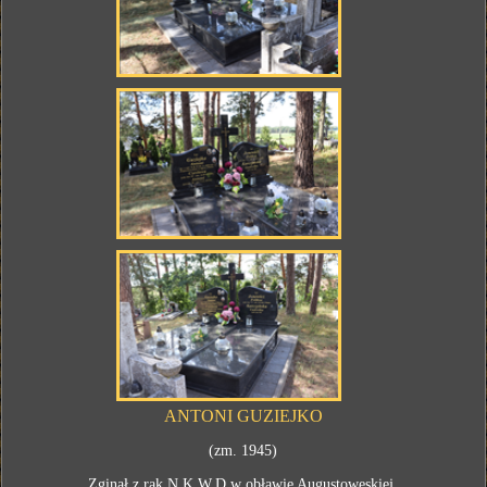
ANTONI GUZIEJKO
(zm. 1945)
Zginął z rąk N.K.W.D w obławie Augustoweskiej.