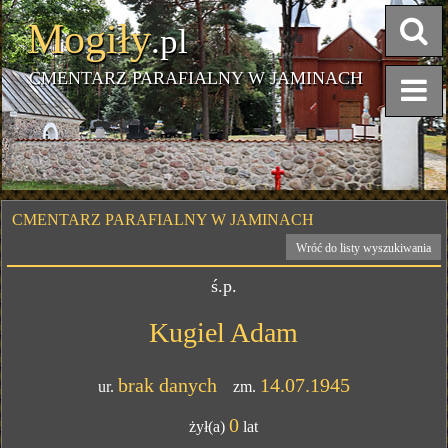
Mogiły
.pl
CMENTARZ PARAFIALNY W JAMINACH
CMENTARZ PARAFIALNY W JAMINACH
Wróć do listy wyszukiwania
ś.p.
Kugiel Adam
brak danych
14.07.1945
ur.
zm.
0
żył(a)
lat