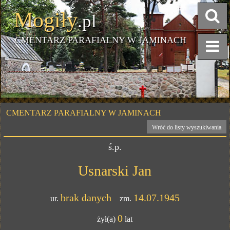
Mogiły
.pl
CMENTARZ PARAFIALNY W JAMINACH
CMENTARZ PARAFIALNY W JAMINACH
Wróć do listy wyszukiwania
ś.p.
Usnarski Jan
brak danych
14.07.1945
ur.
zm.
0
żył(a)
lat