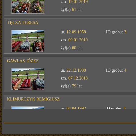
zm.
19.01.2019
żył(a)
61
lat
TĘCZA TERESA
ur.
12.09.1958
ID grobu:
3
zm.
09.01.2019
żył(a)
60
lat
GAWLAS JÓZEF
ur.
22.12.1938
ID grobu:
4
zm.
07.12.2018
żył(a)
79
lat
KLIMURCZYK REMIGIUSZ
ur.
04.04.1992
ID grobu:
5
zm.
11.11.2018
żył(a)
26
lat