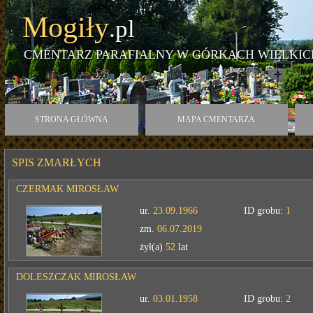
Mogiły
.pl
CMENTARZ PARAFIALNY W GÓRKACH WIELKIC
STRONA GŁÓWNA
MAPA CMENTARZA
SPIS ZMARŁYCH
CZERMAK MIROSŁAW
ur.
23.09.1966
ID grobu:
1
zm.
06.07.2019
żył(a)
52
lat
DOLESZCZAK MIROSŁAW
ur.
03.01.1958
ID grobu:
2