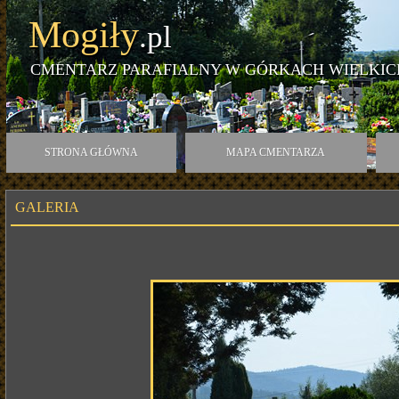
Mogiły
.pl
CMENTARZ PARAFIALNY W GÓRKACH WIELKIC
STRONA GŁÓWNA
MAPA CMENTARZA
GALERIA