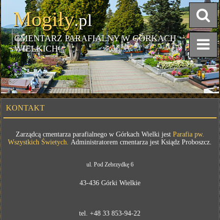
Mogiły
.pl
CMENTARZ PARAFIALNY W GÓRKACH
WIELKICH
KONTAKT
Zarządcą cmentarza parafialnego w Górkach Wielki jest
Parafia pw.
Wszystkich Świetych.
Administratorem cmentarza jest Ksiądz Proboszcz.
ul. Pod Zebrzydkę 6
43-436 Górki Wielkie
tel. +48 33 853-94-22