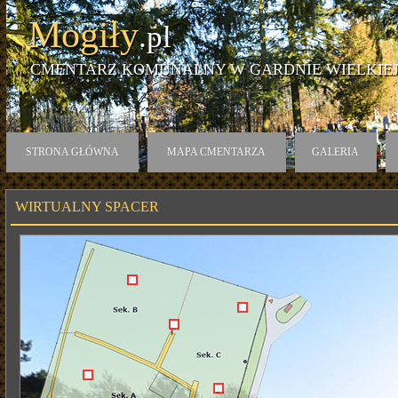
Mogiły
.pl
CMENTARZ KOMUNALNY W GARDNIE WIELKIE
STRONA GŁÓWNA
MAPA CMENTARZA
GALERIA
WIRTUALNY SPACER