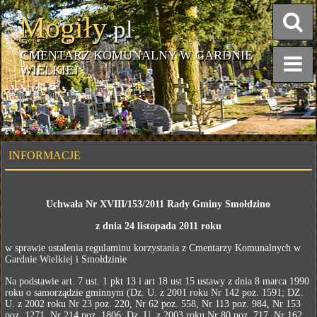
Mogiły
.pl
CMENTARZ KOMUNALNY W GARDNIE
WIELKIEJ
INFORMACJE
Uchwała Nr XVIII/153/2011 Rady Gminy Smołdzino
z dnia 24 listopada 2011 roku
w sprawie ustalenia regulaminu korzystania z Cmentarzy Komunalnych w
Gardnie Wielkiej i Smołdzinie
Na podstawie art. 7 ust. 1 pkt 13 i art 18 ust 15 ustawy z dnia 8 marca 1990
roku o samorządzie gminnym (Dz. U. z 2001 roku Nr 142 poz. 1591; DZ.
U. z 2002 roku Nr 23 poz. 220, Nr 62 poz. 558, Nr 113 poz. 984, Nr 153
poz. 1271, Nr 214 poz. 1806; Dz. U. z 2003 roku Nr 80 poz. 717, Nr 162