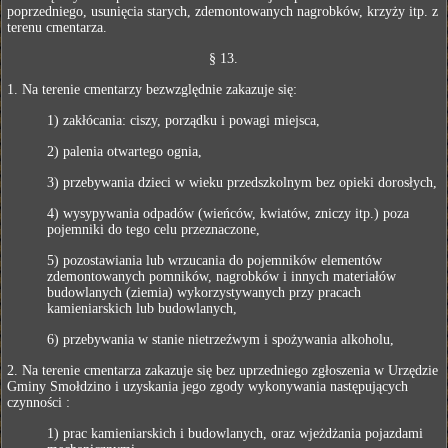
poprzedniego, usunięcia starych, zdemontowanych nagrobków, krzyży itp. z
terenu cmentarza.
§ 13.
1. Na terenie cmentarzy bezwzględnie zakazuje się:
1) zakłócania: ciszy, porządku i powagi miejsca,
2) palenia otwartego ognia,
3) przebywania dzieci w wieku przedszkolnym bez opieki dorosłych,
4) wysypywania odpadów (wieńców, kwiatów, zniczy itp.) poza
pojemniki do tego celu przeznaczone,
5) pozostawiania lub wrzucania do pojemników elementów
zdemontowanych pomników, nagrobków i innych materiałów
budowlanych (ziemia) wykorzystywanych przy pracach
kamieniarskich lub budowlanych,
6) przebywania w stanie nietrzeźwym i spożywania alkoholu,
2. Na terenie cmentarza zakazuje się bez uprzedniego zgłoszenia w Urzędzie
Gminy Smołdzino i uzyskania jego zgody wykonywania następujących
czynności :
1) prac kamieniarskich i budowlanych, oraz wjeżdżania pojazdami