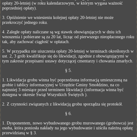
opłaty 20-letniej (w roku kalendarzowym, w którym wygasa ważność
poprzedniej opłaty).
3. Opóźnienie we wniesieniu kolejnej opłaty 20-letniej nie może
przekroczyć jednego roku.
4. Zaległe opłaty naliczane są wg stawek obowiązujących w dniu ich
wnoszenia i pobierane są za 20 lat, licząc od pierwszego nieopłaconego roku
tak, aby zachować ciągłość w opłatach.
5. W przypadku nie uiszczenia opłaty 20-letniej w terminach określonych w
ust. 2, 3 grób kwalifikuje się do likwidacji, zgodnie z obowiązującymi w
tym zakresie przepisami ustawy dotyczącej cmentarzy i chowania zmarłych.
§ 5.
1. Likwidacja grobu winna być poprzedzona informacją umieszczoną na
grobie i tablicy informacyjnej w Urzędzie Gminy Smołdzino, na co
najmniej 3 miesiące przed terminem likwidacji (informacja winna być
dostępna w okresie Świąt Wszystkich Świętych ).
2. Z czynności związanych z likwidacją grobu sporządza się protokół.
§ 6.
1. Dysponentem, nowo wybudowanego grobu murowanego (grobowca) jest
osoba, która poniosła nakłady na jego wybudowanie i uiściła należną opłatę
przewidzianą w § 3.