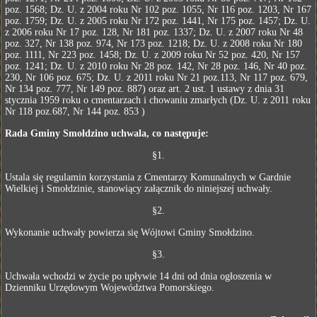
poz. 1568; Dz. U. z 2004 roku Nr 102 poz. 1055, Nr 116 poz. 1203, Nr 167
poz. 1759; Dz. U. z 2005 roku Nr 172 poz. 1441, Nr 175 poz. 1457; Dz. U.
z 2006 roku Nr 17 poz. 128, Nr 181 poz. 1337; Dz. U. z 2007 roku Nr 48
poz. 327, Nr 138 poz. 974, Nr 173 poz. 1218; Dz. U. z 2008 roku Nr 180
poz. 1111, Nr 223 poz. 1458; Dz. U. z 2009 roku Nr 52 poz. 420, Nr 157
poz. 1241; Dz. U. z 2010 roku Nr 28 poz. 142, Nr 28 poz. 146, Nr 40 poz.
230, Nr 106 poz. 675; Dz. U. z 2011 roku Nr 21 poz.113, Nr 117 poz. 679,
Nr 134 poz. 777, Nr 149 poz. 887) oraz art. 2 ust. 1 ustawy z dnia 31
stycznia 1959 roku o cmentarzach i chowaniu zmarłych (Dz. U. z 2011 roku
Nr 118 poz.687, Nr 144 poz. 853 )
Rada Gminy Smołdzino uchwala, co następuje:
§1.
Ustala się regulamin korzystania z Cmentarzy Komunalnych w Gardnie
Wielkiej i Smołdzinie, stanowiący załącznik do niniejszej uchwały.
§2.
Wykonanie uchwały powierza się Wójtowi Gminy Smołdzino.
§3.
Uchwała wchodzi w życie po upływie 14 dni od dnia ogłoszenia w
Dzienniku Urzędowym Województwa Pomorskiego.