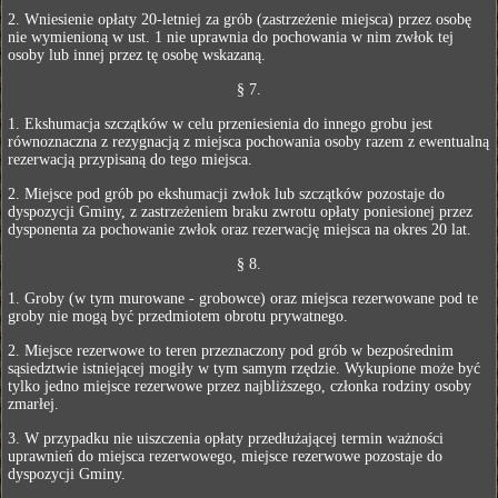
2. Wniesienie opłaty 20-letniej za grób (zastrzeżenie miejsca) przez osobę
nie wymienioną w ust. 1 nie uprawnia do pochowania w nim zwłok tej
osoby lub innej przez tę osobę wskazaną.
§ 7.
1. Ekshumacja szczątków w celu przeniesienia do innego grobu jest
równoznaczna z rezygnacją z miejsca pochowania osoby razem z ewentualną
rezerwacją przypisaną do tego miejsca.
2. Miejsce pod grób po ekshumacji zwłok lub szczątków pozostaje do
dyspozycji Gminy, z zastrzeżeniem braku zwrotu opłaty poniesionej przez
dysponenta za pochowanie zwłok oraz rezerwację miejsca na okres 20 lat.
§ 8.
1. Groby (w tym murowane - grobowce) oraz miejsca rezerwowane pod te
groby nie mogą być przedmiotem obrotu prywatnego.
2. Miejsce rezerwowe to teren przeznaczony pod grób w bezpośrednim
sąsiedztwie istniejącej mogiły w tym samym rzędzie. Wykupione może być
tylko jedno miejsce rezerwowe przez najbliższego, członka rodziny osoby
zmarłej.
3. W przypadku nie uiszczenia opłaty przedłużającej termin ważności
uprawnień do miejsca rezerwowego, miejsce rezerwowe pozostaje do
dyspozycji Gminy.