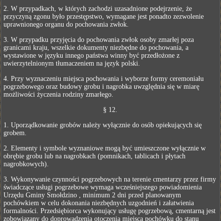
2. W przypadkach, w których zachodzi uzasadnione podejrzenie, że
przyczyną zgonu było przestępstwo, wymagane jest ponadto zezwolenie
uprawnionego organu do pochowania zwłok.
3. W przypadku przyjęcia do pochowania zwłok osoby zmarłej poza
granicami kraju, wszelkie dokumenty niezbędne do pochowania, a
wystawione w języku innego państwa winny być przedłożone z
uwierzytelnionym tłumaczeniem na język polski.
4. Przy wyznaczeniu miejsca pochowania i wyborze formy ceremoniału
pogrzebowego oraz budowy grobu i nagrobka uwzględnia się w miarę
możliwości życzenia rodziny zmarłego.
§ 12.
1. Uporządkowanie grobów należy wyłącznie do osób opiekujących się
grobem.
2. Elementy i symbole wyznaniowe mogą być umieszczone wyłącznie w
obrębie grobu lub na nagrobkach (pomnikach, tablicach i płytach
nagrobkowych).
3. Wykonywanie czynności pogrzebowych na terenie cmentarzy przez firmy
świadczące usługi pogrzebowe wymaga wcześniejszego powiadomienia
Urzędu Gminy Smołdzino , minimum 2 dni przed planowanym
pochówkiem w celu dokonania niezbędnych uzgodnień i załatwienia
formalności. Przedsiębiorca wykonujący usługę pogrzebową, cmentarną jest
zobowiązany do doprowadzenia otoczenia miejsca pochówku do stanu