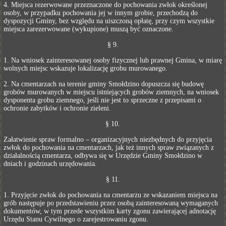
4. Miejsca rezerwowane przeznaczone do pochowania zwłok określonej
osoby, w przypadku pochowania jej w innym grobie, przechodzą do
dyspozycji Gminy, bez względu na uiszczoną opłatę, przy czym wszystkie
miejsca zarezerwowane (wykupione) muszą być oznaczone.
§ 9.
1. Na wniosek zainteresowanej osoby fizycznej lub prawnej Gmina, w miarę
wolnych miejsc wskazuje lokalizację grobu murowanego.
2. Na cmentarzach na terenie gminy Smołdzino dopuszcza się budowę
grobów murowanych w miejscu istniejących grobów ziemnych, na wniosek
dysponenta grobu ziemnego, jeśli nie jest to sprzeczne z przepisami o
ochronie zabytków i ochronie zieleni.
§ 10.
Załatwienie spraw formalno – organizacyjnych niezbędnych do przyjęcia
zwłok do pochowania na cmentarzach, jak też innych spraw związanych z
działalnością cmentarza, odbywa się w Urzędzie Gminy Smołdzino w
dniach i godzinach urzędowania.
§ 11.
1. Przyjęcie zwłok do pochowania na cmentarzu ze wskazaniem miejsca na
grób następuje po przedstawieniu przez osobą zainteresowaną wymaganych
dokumentów, w tym przede wszystkim karty zgonu zawierającej adnotację
Urzędu Stanu Cywilnego o zarejestrowaniu zgonu.