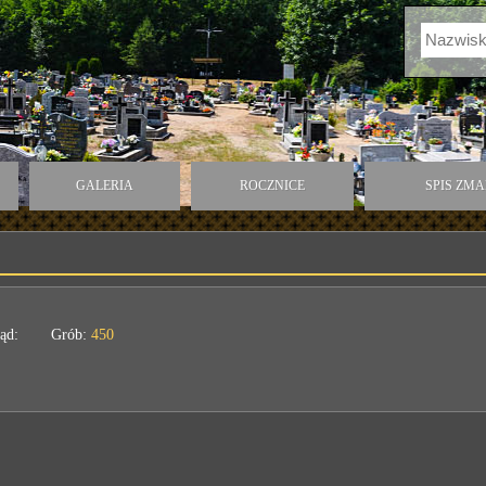
GALERIA
ROCZNICE
SPIS ZM
ąd:
Grób:
450