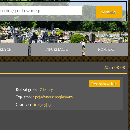
ARŁYCH
INFORMACJE
KONTAKT
2026-08-08
Przejdź do widoku
Rodzaj grobu:
Ziemny
Typ grobu:
pojedynczy pogłębiony
Charakter:
tradycyjny