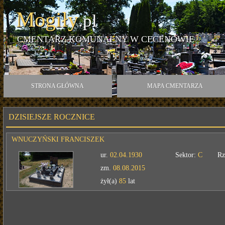
Mogiły
.pl
CMENTARZ KOMUNALNY W CECENOWIE
STRONA GŁÓWNA
MAPA CMENTARZA
DZISIEJSZE ROCZNICE
WNUCZYŃSKI FRANCISZEK
ur.
02.04.1930
Sektor:
C
Rz
zm.
08.08.2015
żył(a)
85
lat