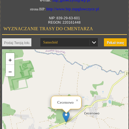
e-mail:
zup_glowczyce@wp.pl
http://www.bip.zupglowczyce.pl
strona BIP:
NIP: 839-29-63-601
REGON: 220161448
WYZNACZANIE TRASY DO CMENTARZA
Samochód
Pokaż trasę
+
−
×
Cecenowo