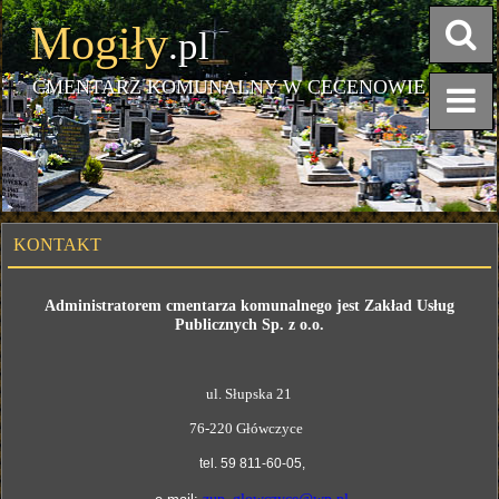
Mogiły
.pl
CMENTARZ KOMUNALNY W CECENOWIE
KONTAKT
Administratorem cmentarza komunalnego jest Zakład Usług
Publicznych Sp. z o.o.
ul. Słupska 21
76-220 Główczyce
tel. 59 811-60-05,