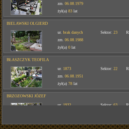
zm.
06.08.1979
żył(a)
83
lat
BIELAWSKI OLGIERD
ur.
brak danych
Sektor:
23
R
zm.
06.08.1988
żył(a)
0
lat
BŁASZCZYK TEOFILA
ur.
1873
Sektor:
22
R
zm.
06.08.1951
żył(a)
78
lat
BRZOZOWSKI JÓZEF
ur.
1932
Sektor:
63
R
zm.
06.08.2021
żył(a)
89
lat