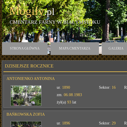
Mogiły
.pl
CMENTARZ FARNY W BIAŁYMSTOKU
STRONA GŁÓWNA
MAPA CMENTARZA
GALERIA
DZISIEJSZE ROCZNICE
ANTONIENKO ANTONINA
ur.
1890
Sektor:
16
R
zm.
06.08.1983
żył(a)
93
lat
BAŃKOWSKA ZOFIA
ur.
1896
Sektor:
29
R