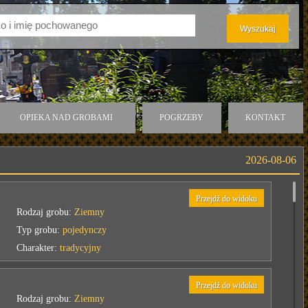
OPIEKA NAD GROBAMI
POGRZEBY
KONTAKT
2026-08-06
Przejdź do widoku
Rodzaj grobu:
Ziemny
Typ grobu:
pojedynczy
Charakter:
tradycyjny
Przejdź do widoku
Rodzaj grobu:
Ziemny