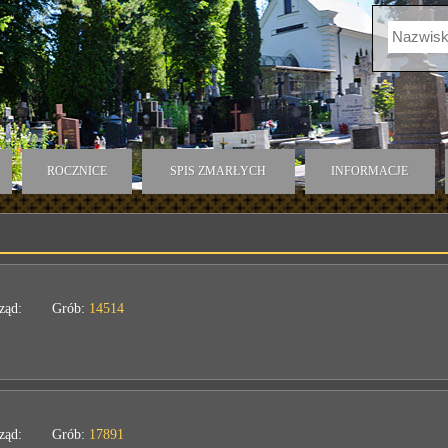
ROCZNICE
SPIS ZMARŁYCH
INFORMACJE
ząd:
Grób:
14514
ząd:
Grób:
17891