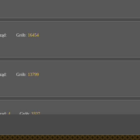
ząd:
Grób:
16454
ząd:
Grób:
13799
ząd:
4
Grób:
3327