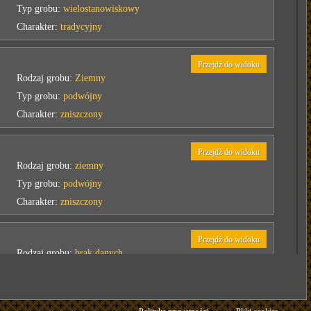
Typ grobu:
wielostanowiskowy
Charakter:
tradycyjny
Przejdź do widoku
Rodzaj grobu:
Ziemny
Typ grobu:
podwójny
Charakter:
zniszczony
Przejdź do widoku
Rodzaj grobu:
ziemny
Typ grobu:
podwójny
Charakter:
zniszczony
Przejdź do widoku
Rodzaj grobu:
brak danych
Typ grobu:
podwójny
Charakter:
tradycyjny