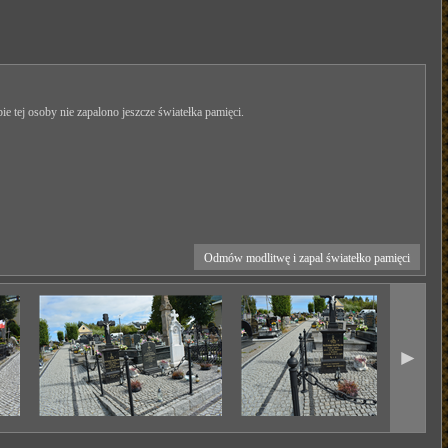
ie tej osoby nie zapalono jeszcze światełka pamięci.
Odmów modlitwę i zapal światełko pamięci
►