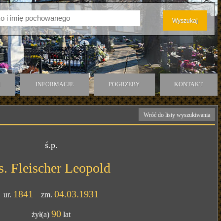
I
INFORMACJE
POGRZEBY
KONTAKT
Wróć do listy wyszukiwania
ś.p.
s. Fleischer Leopold
1841
04.03.1931
ur.
zm.
90
żył(a)
lat