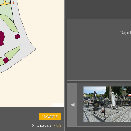
Na grob
◄
Leaflet
NAWIGUJ
Nr w rzędzie:
7,8,9