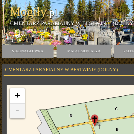
Mogiły
.pl
CMENTARZ PARAFIALNY W BESTWINIE (DOLNY
STRONA GŁÓWNA
MAPA CMENTARZA
GALER
CMENTARZ PARAFIALNY W BESTWINIE (DOLNY)
+
-