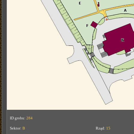
ID grobu:
284
Sektor:
B
Rząd:
15