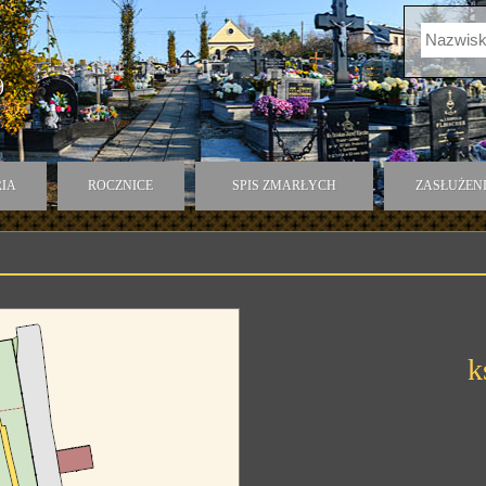
)
IA
ROCZNICE
SPIS ZMARŁYCH
ZASŁUŻEN
k