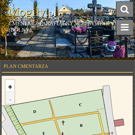
Mogiły
.pl
CMENTARZ PARAFIALNY W BESTWINIE
(DOLNY)
PLAN CMENTARZA
+
-