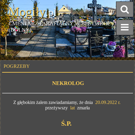
Mogiły
.pl
CMENTARZ PARAFIALNY W BESTWINIE
(DOLNY)
POGRZEBY
NEKROLOG
Z
głębokim żalem zawiadamiamy, że dnia
20.09.2022 r.
przeżywszy
lat
zmarła
Ś.P.