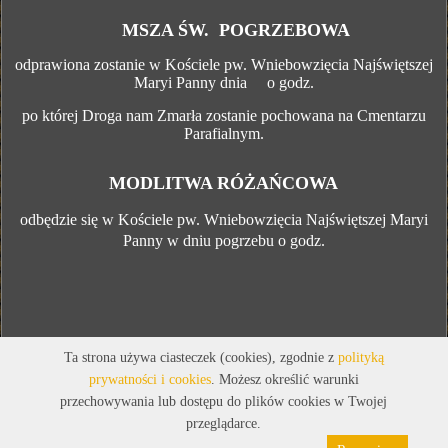
MSZA ŚW. POGRZEBOWA
odprawiona zostanie w Kościele pw. Wniebowzięcia Najświętszej
Maryi Panny
dnia
o godz.
po której Droga nam Zmarła zostanie pochowana na Cmentarzu
Parafialnym.
MODLITWA RÓŻAŃCOWA
odbędzie się w
Kościele pw. Wniebowzięcia Najświętszej Maryi
Panny
w dniu pogrzebu o godz.
Ta strona używa ciasteczek (cookies), zgodnie z
polityką
prywatności i cookies
. Możesz określić warunki
przechowywania lub dostępu do plików cookies w Twojej
przeglądarce.