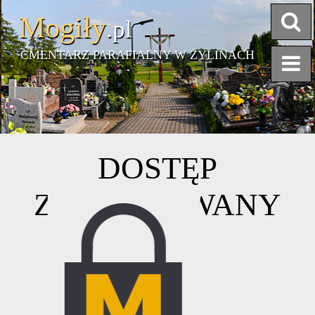
Mogiły
.pl
CMENTARZ PARAFIALNY W ŻYLINACH
PLAN CMENTARZA
DOSTĘP
ZABLOKOWANY
+
-