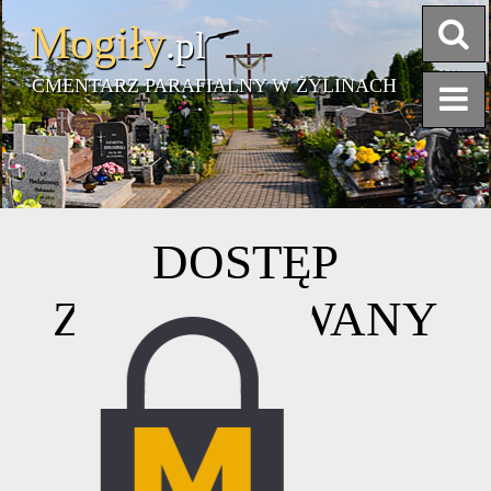
Mogiły
.pl
CMENTARZ PARAFIALNY W ŻYLINACH
KONTAKT
DOSTĘP
Zarządcą cmentarza parafialnego w Żylinach jest
ZABLOKOWANY
Parafia pw.Matki Bożej
Częstochowski.
Administratorem cmentarza jest Ksiądz Proboszcz.
Żyliny 9
16-400 Suwałki
Administratorem strony internetowej www.mogily.pl/zyliny jest Ksiądz Proboszcz
WYZNACZANIE TRASY DO CMENTARZA