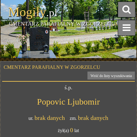
Mogiły
.pl
CMENTARZ PARAFIALNY W ZGORZELCU
CMENTARZ PARAFIALNY W ZGORZELCU
Wróć do listy wyszukiwania
ś.p.
Popovic Ljubomir
brak danych
brak danych
ur.
zm.
0
żył(a)
lat