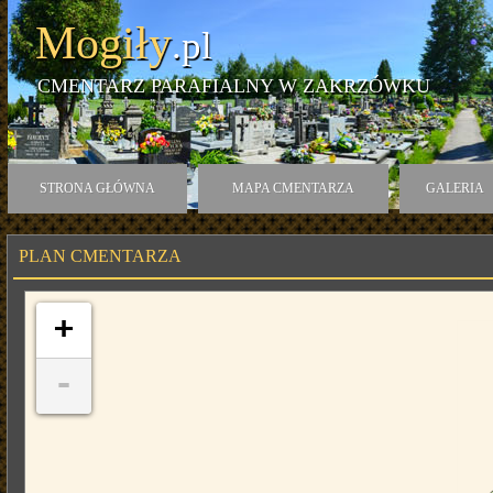
Mogiły
.pl
CMENTARZ PARAFIALNY W ZAKRZÓWKU
STRONA GŁÓWNA
MAPA CMENTARZA
GALERIA
PLAN CMENTARZA
+
-