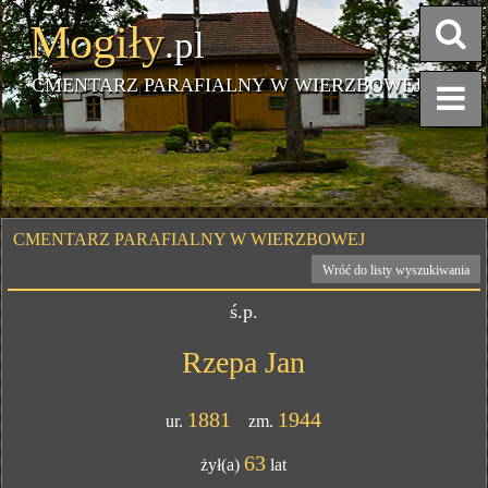
Mogiły
.pl
CMENTARZ PARAFIALNY W WIERZBOWEJ
CMENTARZ PARAFIALNY W WIERZBOWEJ
Wróć do listy wyszukiwania
ś.p.
Rzepa Jan
1881
1944
ur.
zm.
63
żył(a)
lat