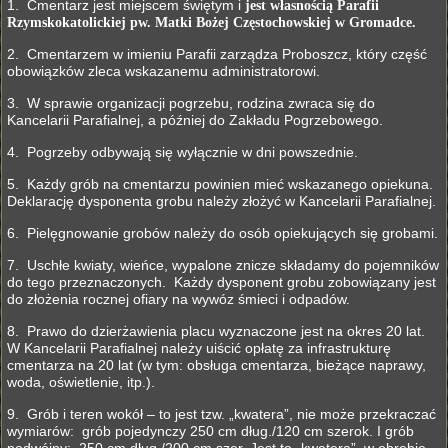
1. Cmentarz jest miejscem świętym i
jest własnością Parafii
Rzymskokatolickiej pw. Matki Bożej Częstochowskiej w Gromadce.
2. Cmentarzem w imieniu Parafii zarządza Proboszcz, który część
obowiązków zleca wskazanemu administratorowi.
3. W sprawie organizacji pogrzebu, rodzina zwraca się do
Kancelarii Parafialnej, a później do Zakładu Pogrzebowego.
4. Pogrzeby odbywają się wyłącznie w dni powszednie.
5. Każdy grób na cmentarzu powinien mieć wskazanego opiekuna.
Deklarację dysponenta grobu należy złożyć w Kancelarii Parafialnej.
6. Pielęgnowanie grobów należy do osób opiekujących się grobami.
7. Uschłe kwiaty, wieńce, wypalone znicze składamy do pojemników
do tego przeznaczonych. Każdy dysponent grobu zobowiązany jest
do złożenia rocznej ofiary na wywóz śmieci i odpadów.
8. Prawo do dzierżawienia placu wyznaczone jest na okres 20 lat.
W Kancelarii Parafialnej należy uiścić opłatę za infrastrukturę
cmentarza na 20 lat (w tym: obsługa cmentarza, bieżące naprawy,
woda, oświetlenie, itp.).
9. Grób i teren wokół – to jest tzw. „kwatera”, nie może przekraczać
wymiarów: grób pojedynczy 250 cm dług./120 cm szerok. I grób