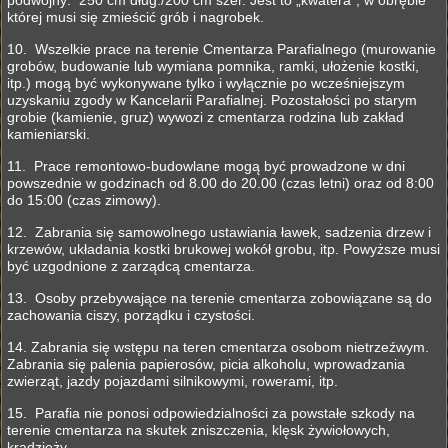
podwójny: 250 cm dług./200 cm szer. Jest to „kwatera”, w obrębie
której musi się zmieścić grób i nagrobek.
10. Wszelkie prace na terenie Cmentarza Parafialnego (murowanie
grobów, budowanie lub wymiana pomnika, ramki, ułożenie kostki,
itp.) mogą być wykonywane tylko i wyłącznie po wcześniejszym
uzyskaniu zgody w Kancelarii Parafialnej. Pozostałości po starym
grobie (kamienie, gruz) wywozi z cmentarza rodzina lub zakład
kamieniarski.
11. Prace remontowo-budowlane mogą być prowadzone w dni
powszednie w godzinach od 8.00 do 20.00 (czas letni) oraz od 8:00
do 15:00 (czas zimowy).
12. Zabrania się samowolnego ustawiania ławek, sadzenia drzew i
krzewów, układania kostki brukowej wokół grobu, itp. Powyższe musi
być uzgodnione z zarządcą cmentarza.
13. Osoby przebywające na terenie cmentarza zobowiązane są do
zachowania ciszy, porządku i czystości.
14. Zabrania się wstępu na teren cmentarza osobom nietrzeźwym.
Zabrania się palenia papierosów, picia alkoholu, wprowadzania
zwierząt, jazdy pojazdami silnikowymi, rowerami, itp.
15. Parafia nie ponosi odpowiedzialności za powstałe szkody na
terenie cmentarza na skutek zniszczenia, klęsk żywiołowych,
kradzieży.