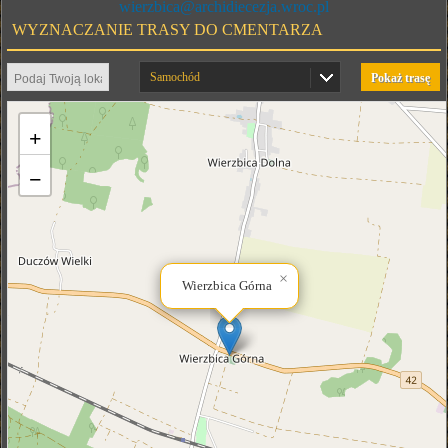
wierzbica@archidiecezja.wroc.pl
WYZNACZANIE TRASY DO CMENTARZA
Samochód
Pokaż trasę
+
−
×
Wierzbica Górna