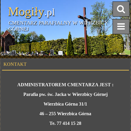
Mogiły
.pl
CMENTARZ PARAFIALNY W WIERZBICY
GÓRNEJ
KONTAKT
ADMINISTRATOREM CMENTARZA JEST :
Parafia pw. św. Jacka w Wierzbicy Górnej
Wierzbica Górna 31/1
46 – 255 Wierzbica Górna
Te. 77 414 15 28