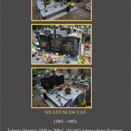
WŁADYSŁAW ŁAŚ
(1905 - 1985)
Żołnierz Września 1939 ps "Młot". Od 1943 żołnierz Armii Krajowej,