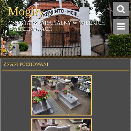
Mogiły
.pl
CMENTARZ PARAFIALNY W WIELKICH
WALICHNOWACH
ZNANI POCHOWANI