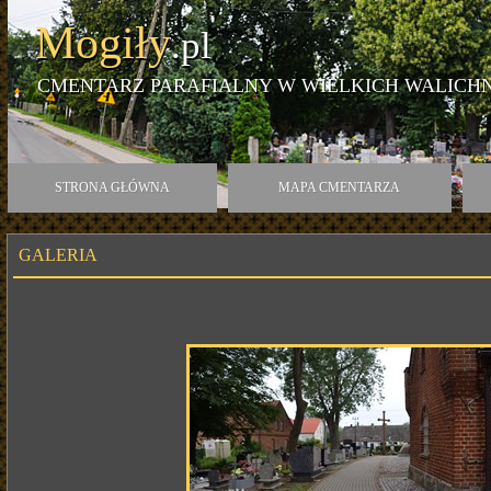
Mogiły
.pl
CMENTARZ PARAFIALNY W WIELKICH WALIC
STRONA GŁÓWNA
MAPA CMENTARZA
GALERIA