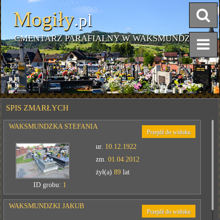
Mogiły
.pl
CMENTARZ PARAFIALNY W WAKSMUNDZIE
SPIS ZMARŁYCH
WAKSMUNDZKA STEFANIA
Przejdź do widoku
ur.
10.12.1922
zm.
01.04.2012
żył(a)
89
lat
ID grobu:
1
WAKSMUNDZKI JAKUB
Przejdź do widoku