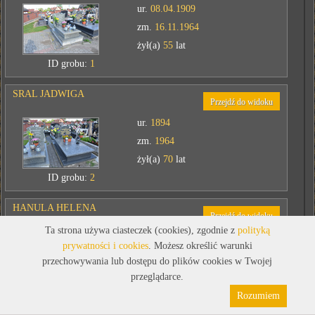
ur.
08.04.1909
zm.
16.11.1964
żył(a)
55
lat
ID grobu:
1
SRAL JADWIGA
Przejdź do widoku
ur.
1894
zm.
1964
żył(a)
70
lat
ID grobu:
2
HANULA HELENA
Przejdź do widoku
Ta strona używa ciasteczek (cookies), zgodnie z
polityką
ur.
23.08.1923
prywatności i cookies
. Możesz określić warunki
zm.
15.09.2012
przechowywania lub dostępu do plików cookies w Twojej
żył(a)
89
lat
przeglądarce.
Polityka prywatności
Pliki cookies
ID grobu:
2
Rozumiem