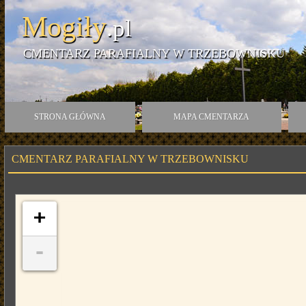
Mogiły
.pl
CMENTARZ PARAFIALNY W TRZEBOWNISKU
STRONA GŁÓWNA
MAPA CMENTARZA
CMENTARZ PARAFIALNY W TRZEBOWNISKU
+
-