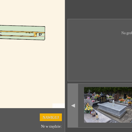
Na grob
◄
Leaflet
NAWIGUJ
Nr w rzędzie: