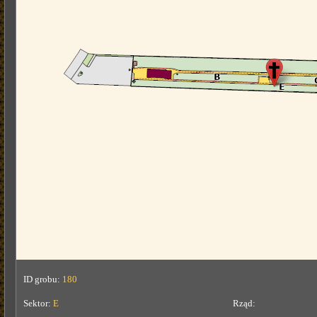
ID grobu:
180
Sektor:
E
Rząd: