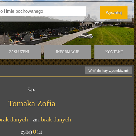
ZASŁUŻENI
INFORMACJE
KONTAKT
Wróć do listy wyszukiwania
ś.p.
Tomaka Zofia
brak danych
brak danych
zm.
0
żył(a)
lat