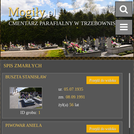
Mogiły
.pl
CMENTARZ PARAFIALNY W TRZEBOWNISKU
SPIS ZMARŁYCH
BUSZTA STANISŁAW
Przejdź do widoku
ur.
05.07.1935
zm.
08.09.1991
żył(a)
56
lat
ID grobu:
1
PIWOWAR ANIELA
Przejdź do widoku