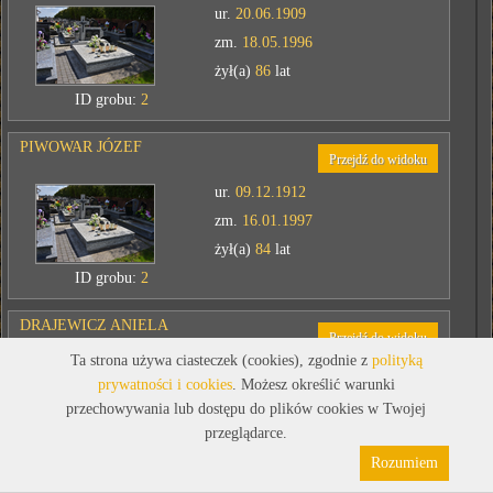
ur.
20.06.1909
zm.
18.05.1996
żył(a)
86
lat
ID grobu:
2
PIWOWAR JÓZEF
Przejdź do widoku
ur.
09.12.1912
zm.
16.01.1997
żył(a)
84
lat
ID grobu:
2
DRAJEWICZ ANIELA
Przejdź do widoku
Ta strona używa ciasteczek (cookies), zgodnie z
polityką
ur.
brak danych
prywatności i cookies
. Możesz określić warunki
zm.
brak danych
przechowywania lub dostępu do plików cookies w Twojej
żył(a)
0
lat
przeglądarce.
Polityka prywatności
Pliki cookies
ID grobu:
3
Rozumiem