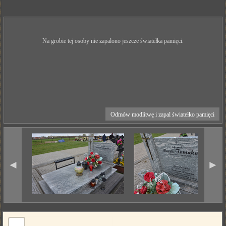
Na grobie tej osoby nie zapalono jeszcze światełka pamięci.
Odmów modlitwę i zapal światełko pamięci
◄
►