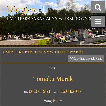
Mogiły
.pl
CMENTARZ PARAFIALNY W TRZEBOWNISKU
CMENTARZ PARAFIALNY W TRZEBOWNISKU
Wróć do listy wyszukiwania
ś.p.
Tomaka Marek
06.07.1953
26.03.2017
ur.
zm.
63
żył(a)
lat