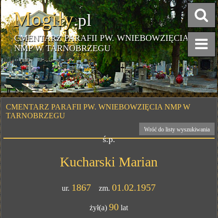
Mogiły
.pl
CMENTARZ PARAFII PW. WNIEBOWZIĘCIA
NMP W TARNOBRZEGU
CMENTARZ PARAFII PW. WNIEBOWZIĘCIA NMP W
TARNOBRZEGU
Wróć do listy wyszukiwania
ś.p.
Kucharski Marian
1867
01.02.1957
ur.
zm.
90
żył(a)
lat