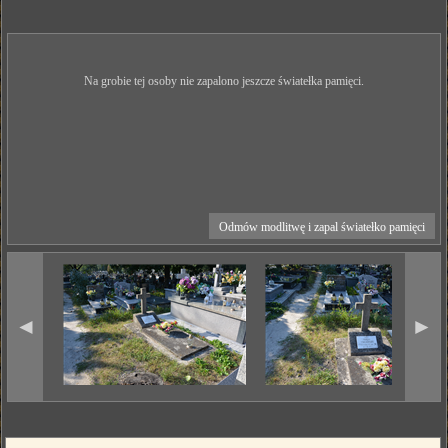
Na grobie tej osoby nie zapalono jeszcze światełka pamięci.
Odmów modlitwę i zapal światełko pamięci
◄
►