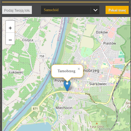
Samochód
Pokaż trasę
+
−
×
Tarnobrzeg