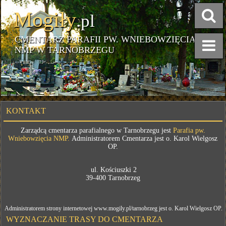
Mogiły
.pl
CMENTARZ PARAFII PW. WNIEBOWZIĘCIA
NMP W TARNOBRZEGU
KONTAKT
Zarządcą cmentarza parafialnego w Tarnobrzegu jest
Parafia pw.
Wniebowzięcia NMP.
Administratorem Cmentarza jest o. Karol Wielgosz
OP.
ul. Kościuszki 2
39-400 Tarnobrzeg
Administratorem strony internetowej www.mogily.pl/tarnobrzeg jest o. Karol Wielgosz OP.
WYZNACZANIE TRASY DO CMENTARZA