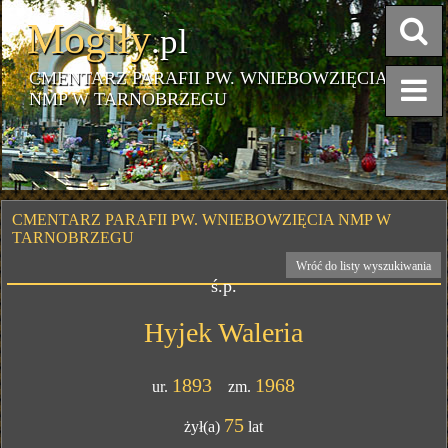
Mogiły
.pl
CMENTARZ PARAFII PW. WNIEBOWZIĘCIA
NMP W TARNOBRZEGU
CMENTARZ PARAFII PW. WNIEBOWZIĘCIA NMP W
TARNOBRZEGU
Wróć do listy wyszukiwania
ś.p.
Hyjek Waleria
1893
1968
ur.
zm.
75
żył(a)
lat