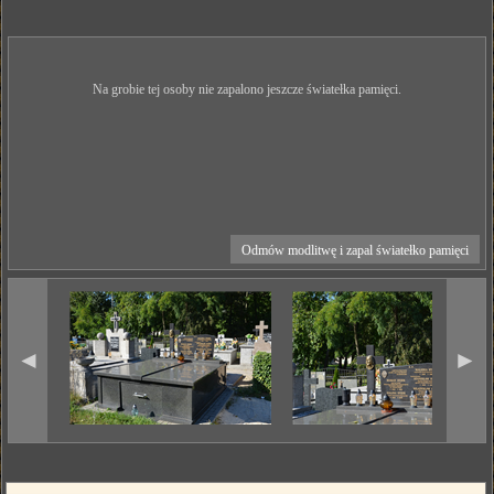
Na grobie tej osoby nie zapalono jeszcze światełka pamięci.
Odmów modlitwę i zapal światełko pamięci
◄
►