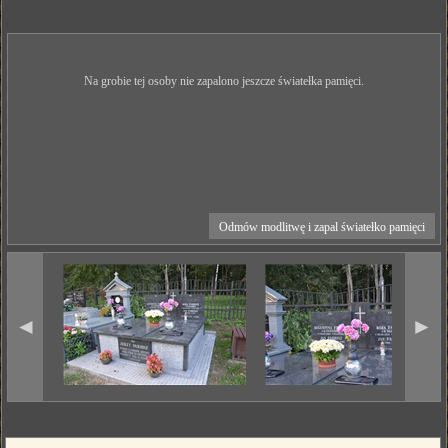
Na grobie tej osoby nie zapalono jeszcze światełka pamięci.
Odmów modlitwę i zapal światełko pamięci
◄
►