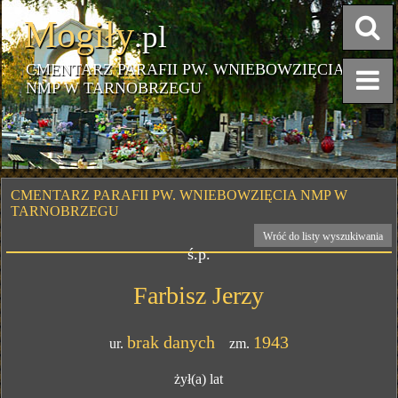
Mogiły
.pl
CMENTARZ PARAFII PW. WNIEBOWZIĘCIA
NMP W TARNOBRZEGU
CMENTARZ PARAFII PW. WNIEBOWZIĘCIA NMP W
TARNOBRZEGU
Wróć do listy wyszukiwania
ś.p.
Farbisz Jerzy
brak danych
1943
ur.
zm.
żył(a)
lat