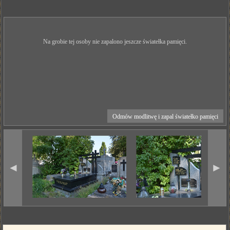
Na grobie tej osoby nie zapalono jeszcze światełka pamięci.
Odmów modlitwę i zapal światełko pamięci
◄
►