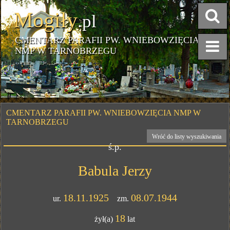
Mogiły
.pl
CMENTARZ PARAFII PW. WNIEBOWZIĘCIA
NMP W TARNOBRZEGU
CMENTARZ PARAFII PW. WNIEBOWZIĘCIA NMP W
TARNOBRZEGU
Wróć do listy wyszukiwania
ś.p.
Babula Jerzy
18.11.1925
08.07.1944
ur.
zm.
18
żył(a)
lat