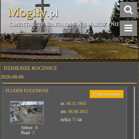
Mogiły
.pl
CMENTARZ PARAFIALNY W SWAROŻYNIE
DZISIEJSZE ROCZNICE
2026-08-06
FLUDER EUGENIUSZ
Przejdź do widoku
ur.
04.11.1943
zm.
06.08.2015
żył(a)
71
lat
Sektor:
B
Rząd:
2