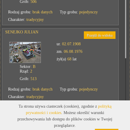
Grób:
506
Rodzaj grobu:
brak danych
Typ grobu:
pojedynczy
Charakter:
tradycyjny
SENEJKO JULIAN
Przejdź do widoku
ur.
02.07.1908
zm.
06.08.1976
żył(a)
68
lat
Sektor:
B
Rząd:
2
Grób:
513
Rodzaj grobu:
brak danych
Typ grobu:
pojedynczy
Charakter:
tradycyjny
Ta strona używa ciasteczek (cookies), zgodnie z
polityką
STEFAŃSKI FRANCISZEK
prywatności i cookies
. Możesz określić warunki
Przejdź do widoku
przechowywania lub dostępu do plików cookies w Twojej
ur.
24.01.1899
przeglądarce.
zm.
06.08.1975