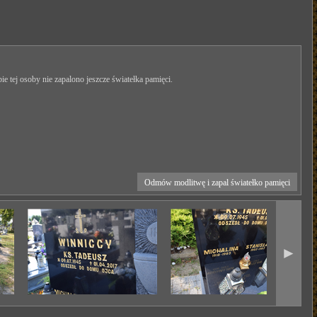
ie tej osoby nie zapalono jeszcze światełka pamięci.
Odmów modlitwę i zapal światełko pamięci
►