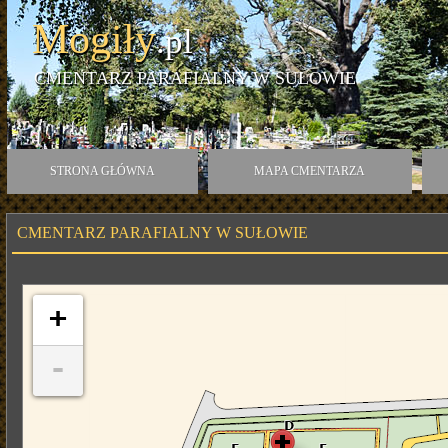
Mogiły
.pl
CMENTARZ PARAFIALNY W SUŁOWIE
STRONA GŁÓWNA
MAPA CMENTARZA
CMENTARZ PARAFIALNY W SUŁOWIE
+
-