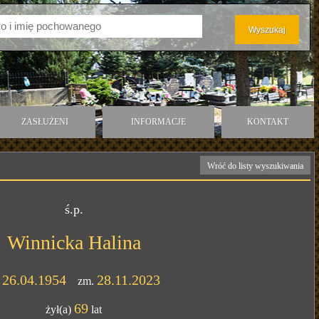
ZASŁUŻENI
INFORMACJE
KONTAKT
Wróć do listy wyszukiwania
ś.p.
Winnicka Halina
26.04.1954
28.11.2023
.
zm.
69
żył(a)
lat