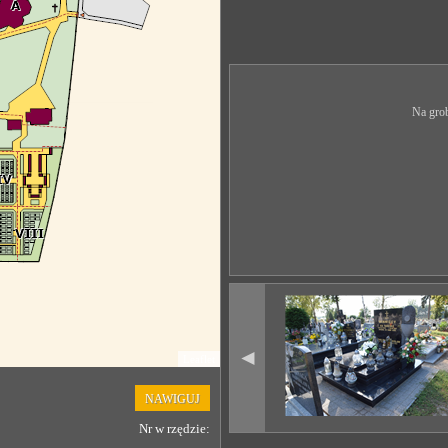
Na grob
◄
Leaflet
NAWIGUJ
Nr w rzędzie: