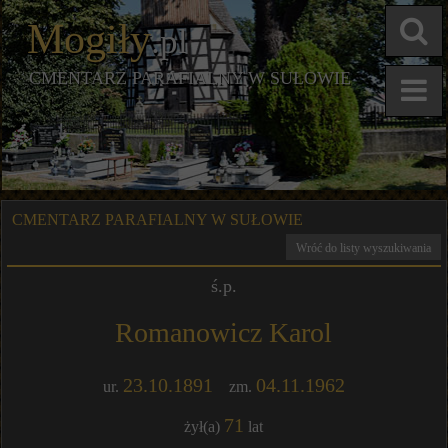
Mogiły
.pl
CMENTARZ PARAFIALNY W SUŁOWIE
CMENTARZ PARAFIALNY W SUŁOWIE
Wróć do listy wyszukiwania
ś.p.
Romanowicz Karol
23.10.1891
04.11.1962
ur.
zm.
71
żył(a)
lat