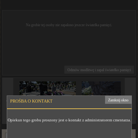
Na grobie tej osoby nie zapalono jeszcze światełka pamięci.
Odmów modlitwę i zapal światełko pamięci
◄
►
Zamknij okno
PROŚBA O KONTAKT
Opiekun tego grobu proszony jest o kontakt z administratorem cmentarza.