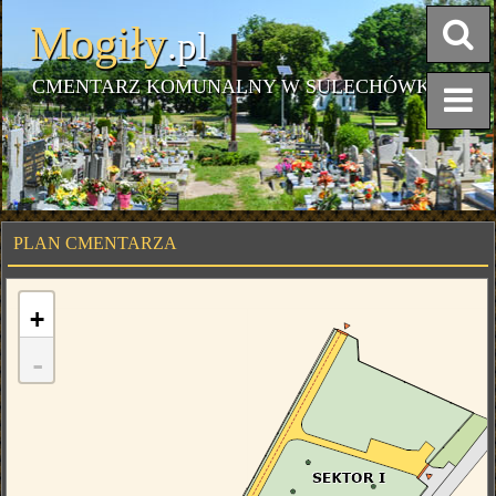
Mogiły
.pl
CMENTARZ KOMUNALNY W SULECHÓWKU
PLAN CMENTARZA
+
-