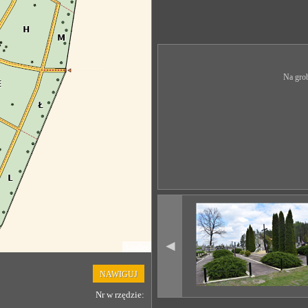
Na grob
◄
Leaflet
NAWIGUJ
Nr w rzędzie: