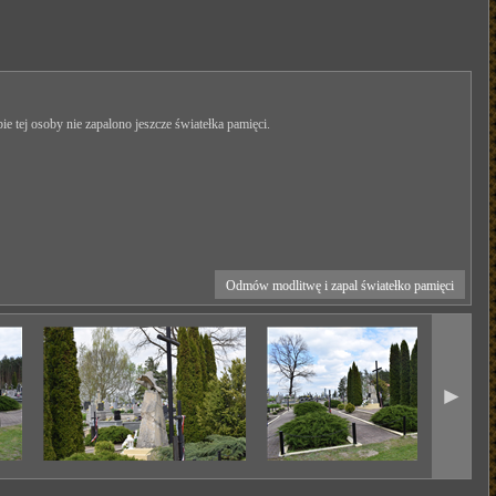
ie tej osoby nie zapalono jeszcze światełka pamięci.
Odmów modlitwę i zapal światełko pamięci
►