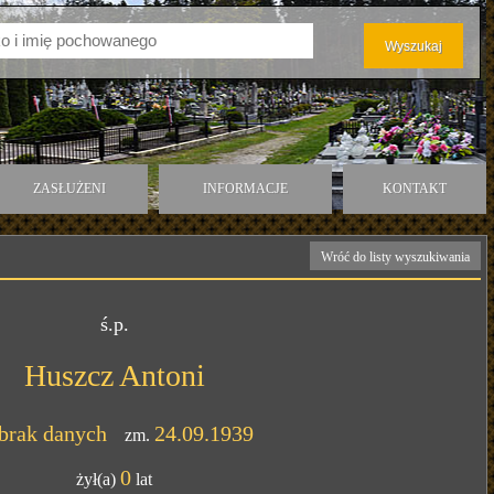
ZASŁUŻENI
INFORMACJE
KONTAKT
Wróć do listy wyszukiwania
ś.p.
Huszcz Antoni
brak danych
24.09.1939
zm.
0
żył(a)
lat