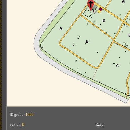
ID grobu:
1900
Sektor:
D
Rząd: